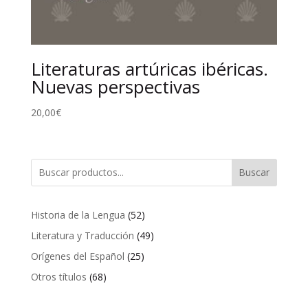
Literaturas artúricas ibéricas.
Nuevas perspectivas
20,00
€
Buscar
52
Historia de la Lengua
52
productos
49
Literatura y Traducción
49
productos
25
Orígenes del Español
25
productos
68
Otros títulos
68
productos