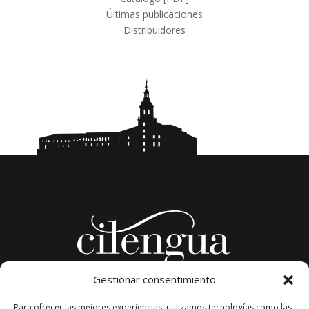
Últimas publicaciones
Distribuidores
Gestionar consentimiento
Plaza del Convento, s/n
Para ofrecer las mejores experiencias, utilizamos tecnologías como las