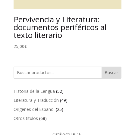
Pervivencia y Literatura:
documentos periféricos al
texto literario
25,00
€
Buscar
52
Historia de la Lengua
52
productos
49
Literatura y Traducción
49
productos
25
Orígenes del Español
25
productos
68
Otros títulos
68
productos
Catálogo [PDF]