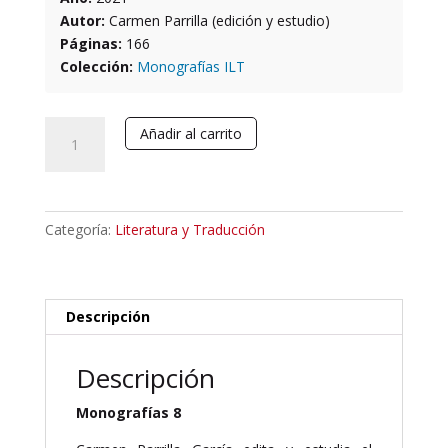
Autor:
Carmen Parrilla (edición y estudio)
Páginas:
166
Colección:
Monografías ILT
Hernando
Añadir al carrito
de
Talavera
y
su
Categoría:
Literatura y Traducción
Tractado
provechoso
de
vestir
Descripción
y
calçar
Descripción
cantidad
Monografías 8