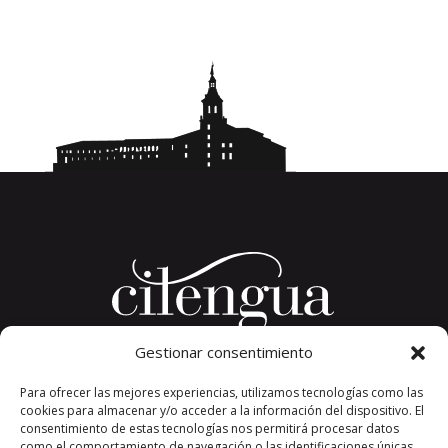
Gestionar consentimiento
Plaza del Convento, s/n
Para ofrecer las mejores experiencias, utilizamos tecnologías como las
26326 San Millán de la Cogolla
cookies para almacenar y/o acceder a la información del dispositivo. El
La Rioja. España.
consentimiento de estas tecnologías nos permitirá procesar datos
Teléfono: +34 941 373 389
como el comportamiento de navegación o las identificaciones únicas