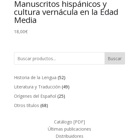
Manuscritos hispánicos y
cultura vernácula en la Edad
Media
18,00
€
Buscar
52
Historia de la Lengua
52
productos
49
Literatura y Traducción
49
productos
25
Orígenes del Español
25
productos
68
Otros títulos
68
productos
Catálogo [PDF]
Últimas publicaciones
Distribuidores