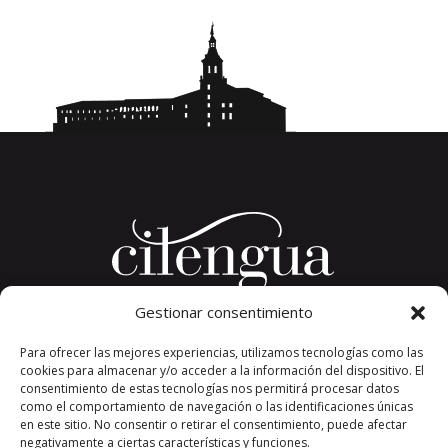
Gestionar consentimiento
Plaza del Convento, s/n
Para ofrecer las mejores experiencias, utilizamos tecnologías como las
26326 San Millán de la Cogolla
cookies para almacenar y/o acceder a la información del dispositivo. El
La Rioja. España.
consentimiento de estas tecnologías nos permitirá procesar datos
Teléfono: +34 941 373 389
como el comportamiento de navegación o las identificaciones únicas
en este sitio. No consentir o retirar el consentimiento, puede afectar
cilengua@cilengua.es
negativamente a ciertas características y funciones.