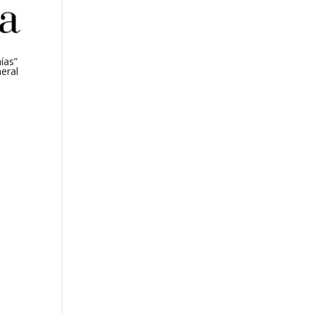
aías”
eral