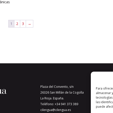
ánicas
1
2
3
→
Plaza del Convento, s/n
Para ofrece
26326 San Millán de la Cogolla
almacenar y
tecnologías
La Rioja. España.
las identifi
Teléfono: +34 941 373 389
puede afecta
cilengua@cilengua.es