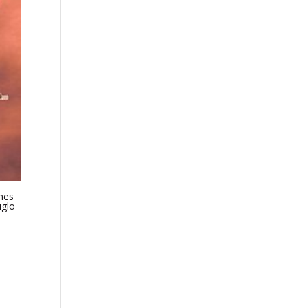
ones
iglo