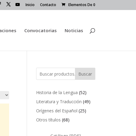
Inicio
Contacto
Elementos De 0
caciones
Convocatorias
Noticias
Buscar
52
Historia de la Lengua
52
productos
49
Literatura y Traducción
49
productos
25
Orígenes del Español
25
productos
68
Otros títulos
68
productos
Catálogo [PDF]