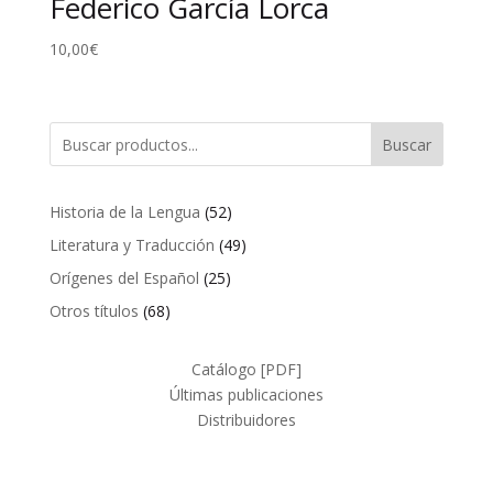
Federico García Lorca
10,00
€
Buscar
52
Historia de la Lengua
52
productos
49
Literatura y Traducción
49
productos
25
Orígenes del Español
25
productos
68
Otros títulos
68
productos
Catálogo [PDF]
Últimas publicaciones
Distribuidores