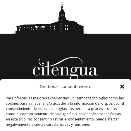
Gestionar consentimiento
Plaza del Convento, s/n
Para ofrecer las mejores experiencias, utilizamos tecnologías como las
26326 San Millán de la Cogolla
cookies para almacenar y/o acceder a la información del dispositivo. El
La Rioja. España.
consentimiento de estas tecnologías nos permitirá procesar datos
Teléfono: +34 941 373 389
como el comportamiento de navegación o las identificaciones únicas
en este sitio. No consentir o retirar el consentimiento, puede afectar
cilengua@cilengua.es
negativamente a ciertas características y funciones.