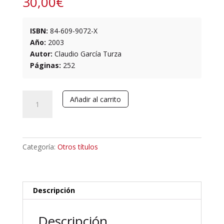
30,00
€
ISBN:
84-609-9072-X
Año:
2003
Autor:
Claudio García Turza
Páginas:
252
Las
Añadir al carrito
Glosas
del
Códice
Albeldense
Categoría:
Otros títulos
(Biblioteca
del
Real
Monasterio
Descripción
de
El
Descripción
Escorial,