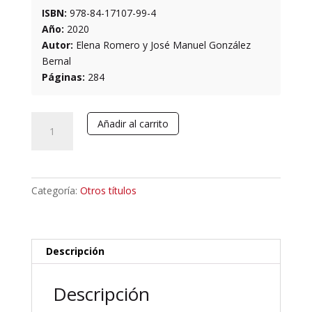
ISBN:
978-84-17107-99-4
Año:
2020
Autor:
Elena Romero y José Manuel González
Bernal
Páginas:
284
Me'am
Añadir al carrito
lo'ez
Cohélet:
comentario
sefardí
Categoría:
Otros títulos
al
libro
bíblico
de
Descripción
Eclesiastés
del
Descripción
rabino
Salomón