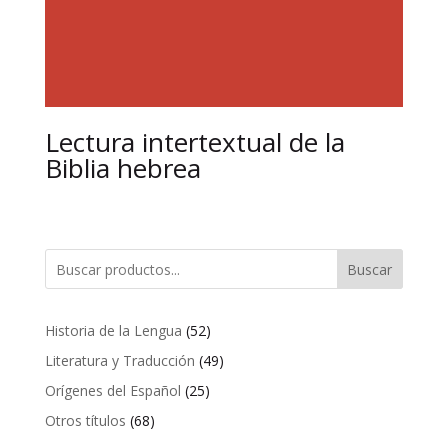
Lectura intertextual de la
Biblia hebrea
Buscar
52
Historia de la Lengua
52
productos
49
Literatura y Traducción
49
productos
25
Orígenes del Español
25
productos
68
Otros títulos
68
productos