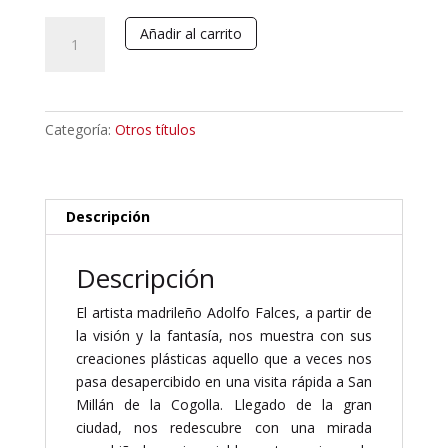
El
Añadir al carrito
bosque
de
las
figuraciones.
Categoría:
Otros títulos
Homenaje
a
San
Millán
Descripción
de
la
Descripción
Cogolla
cantidad
El artista madrileño Adolfo Falces, a partir de
la visión y la fantasía, nos muestra con sus
creaciones plásticas aquello que a veces nos
pasa desapercibido en una visita rápida a San
Millán de la Cogolla. Llegado de la gran
ciudad, nos redescubre con una mirada