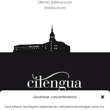
Últimas publicaciones
Distribuidores
Gestionar consentimiento
Plaza del Convento, s/n
Para ofrecer las mejores experiencias, utilizamos tecnologías como las
26326 San Millán de la Cogolla