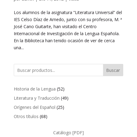
Los alumnos de la asignatura “Literatura Universal” del
IES Celso Díaz de Arnedo, junto con su profesora, M. ª
José Cano Guitarte, han visitado el Centro
Internacional de Investigación de la Lengua Española.
En la Biblioteca han tenido ocasión de ver de cerca
una...
Buscar
52
Historia de la Lengua
52
productos
49
Literatura y Traducción
49
productos
25
Orígenes del Español
25
productos
68
Otros títulos
68
productos
Catálogo [PDF]