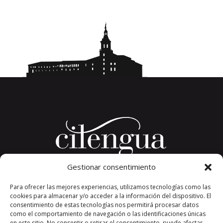
Gestionar consentimiento
Plaza del Convento, s/n
Para ofrecer las mejores experiencias, utilizamos tecnologías como las
26326 San Millán de la Cogolla
cookies para almacenar y/o acceder a la información del dispositivo. El
La Rioja. España.
consentimiento de estas tecnologías nos permitirá procesar datos
Teléfono: +34 941 373 389
como el comportamiento de navegación o las identificaciones únicas
en este sitio. No consentir o retirar el consentimiento, puede afectar