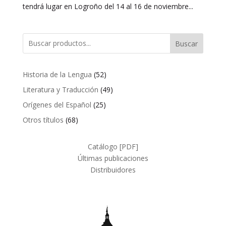
tendrá lugar en Logroño del 14 al 16 de noviembre...
Buscar
52
Historia de la Lengua
52
productos
49
Literatura y Traducción
49
productos
25
Orígenes del Español
25
productos
68
Otros títulos
68
productos
Catálogo [PDF]
Últimas publicaciones
Distribuidores