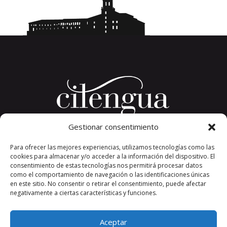
Gestionar consentimiento
Plaza del Convento, s/n
Para ofrecer las mejores experiencias, utilizamos tecnologías como las
26326 San Millán de la Cogolla
cookies para almacenar y/o acceder a la información del dispositivo. El
La Rioja. España.
consentimiento de estas tecnologías nos permitirá procesar datos
Teléfono: +34 941 373 389
como el comportamiento de navegación o las identificaciones únicas
en este sitio. No consentir o retirar el consentimiento, puede afectar
cilengua@cilengua.es
negativamente a ciertas características y funciones.
Aceptar