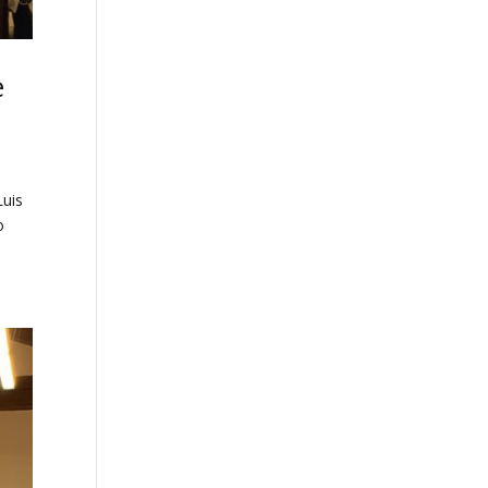
e
Luis
o