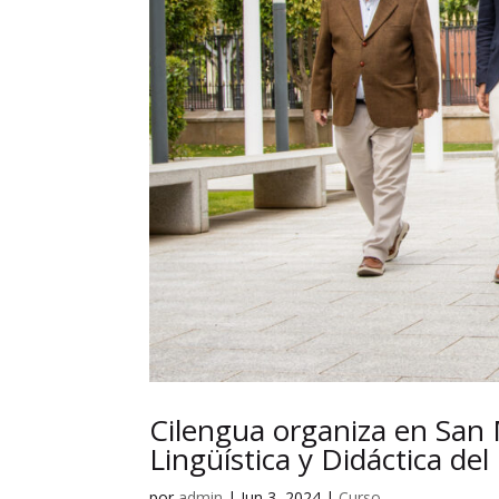
Cilengua organiza en San M
Lingüística y Didáctica de
por
admin
|
Jun 3, 2024
|
Curso