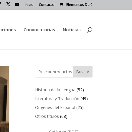
Inicio
Contacto
Elementos De 0
caciones
Convocatorias
Noticias
Buscar
52
Historia de la Lengua
52
productos
49
Literatura y Traducción
49
productos
25
Orígenes del Español
25
productos
68
Otros títulos
68
productos
Catálogo [PDF]