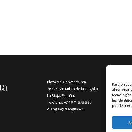
Plaza del Convento, s/n
Para ofrece
26326 San Millán de la Cogolla
almacenar y
tecnologías
La Rioja. España.
las identifi
Teléfono: +34 941 373 389
puede afecta
cilengua@cilengua.es
A