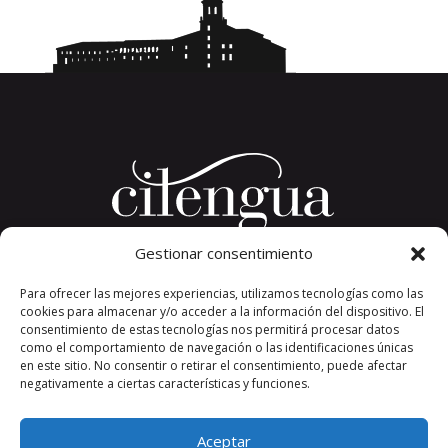
Gestionar consentimiento
Plaza del Convento, s/n
Para ofrecer las mejores experiencias, utilizamos tecnologías como las
26326 San Millán de la Cogolla
cookies para almacenar y/o acceder a la información del dispositivo. El
La Rioja. España.
consentimiento de estas tecnologías nos permitirá procesar datos
Teléfono: +34 941 373 389
como el comportamiento de navegación o las identificaciones únicas
en este sitio. No consentir o retirar el consentimiento, puede afectar
cilengua@cilengua.es
negativamente a ciertas características y funciones.
Aceptar