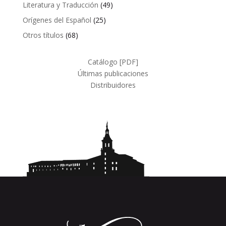
productos
49
Literatura y Traducción
49
productos
25
Orígenes del Español
25
productos
68
Otros títulos
68
productos
Catálogo [PDF]
Últimas publicaciones
Distribuidores