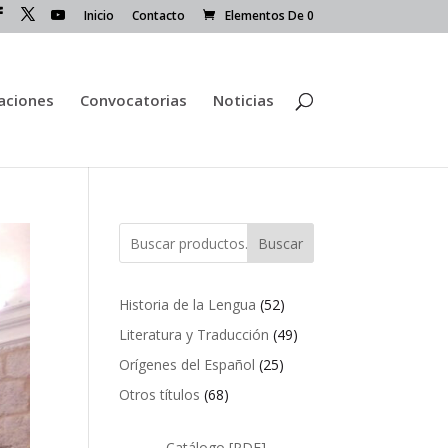
Inicio
Contacto
Elementos De 0
caciones
Convocatorias
Noticias
Buscar
52
Historia de la Lengua
52
productos
49
Literatura y Traducción
49
productos
25
Orígenes del Español
25
productos
68
Otros títulos
68
productos
Catálogo [PDF]