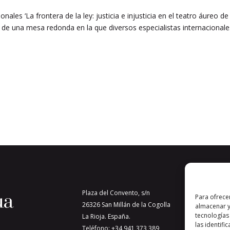
nales ‘La frontera de la ley: justicia e injusticia en el teatro áureo de
n de una mesa redonda en la que diversos especialistas internacional
Plaza del Convento, s/n
Para ofrece
26326 San Millán de la Cogolla
almacenar y
tecnologías
La Rioja. España.
las identifi
Teléfono: +34 941 373 389