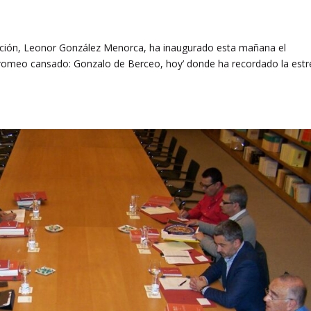
ación, Leonor González Menorca, ha inaugurado esta mañana el
ot romeo cansado: Gonzalo de Berceo, hoy’ donde ha recordado la est