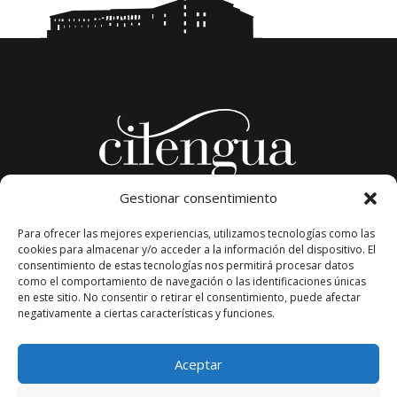
Gestionar consentimiento
Plaza del Convento, s/n
Para ofrecer las mejores experiencias, utilizamos tecnologías como las
26326 San Millán de la Cogolla
cookies para almacenar y/o acceder a la información del dispositivo. El
La Rioja. España.
consentimiento de estas tecnologías nos permitirá procesar datos
Teléfono: +34 941 373 389
como el comportamiento de navegación o las identificaciones únicas
en este sitio. No consentir o retirar el consentimiento, puede afectar
cilengua@cilengua.es
negativamente a ciertas características y funciones.
Aceptar