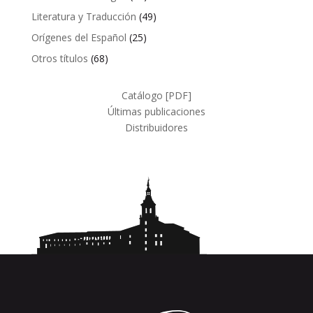
productos
49
Literatura y Traducción
49
productos
25
Orígenes del Español
25
productos
68
Otros títulos
68
productos
Catálogo [PDF]
Últimas publicaciones
Distribuidores