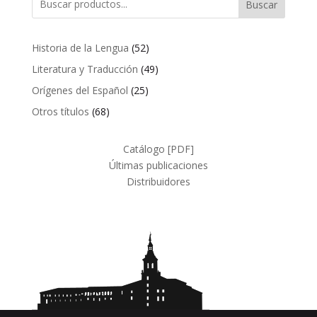
Buscar
52
Historia de la Lengua
52
productos
49
Literatura y Traducción
49
productos
25
Orígenes del Español
25
productos
68
Otros títulos
68
productos
Catálogo [PDF]
Últimas publicaciones
Distribuidores