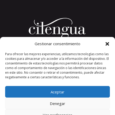
Gestionar consentimiento
Plaza del Convento, s/n
Para ofrecer las mejores experiencias, utilizamos tecnologías como las
26326 San Millán de la Cogolla
cookies para almacenar y/o acceder a la información del dispositivo. El
La Rioja. España.
consentimiento de estas tecnologías nos permitirá procesar datos
Teléfono: +34 941 373 389
como el comportamiento de navegación o las identificaciones únicas
en este sitio. No consentir o retirar el consentimiento, puede afectar
cilengua@cilengua.es
negativamente a ciertas características y funciones.
Aceptar
Denegar
Ver preferencias