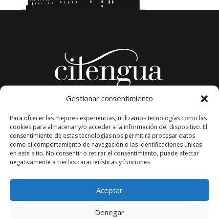
Gestionar consentimiento
Plaza del Convento, s/n
Para ofrecer las mejores experiencias, utilizamos tecnologías como las
26326 San Millán de la Cogolla
cookies para almacenar y/o acceder a la información del dispositivo. El
La Rioja. España.
consentimiento de estas tecnologías nos permitirá procesar datos
Teléfono: +34 941 373 389
como el comportamiento de navegación o las identificaciones únicas
en este sitio. No consentir o retirar el consentimiento, puede afectar
cilengua@cilengua.es
negativamente a ciertas características y funciones.
Aceptar
Denegar