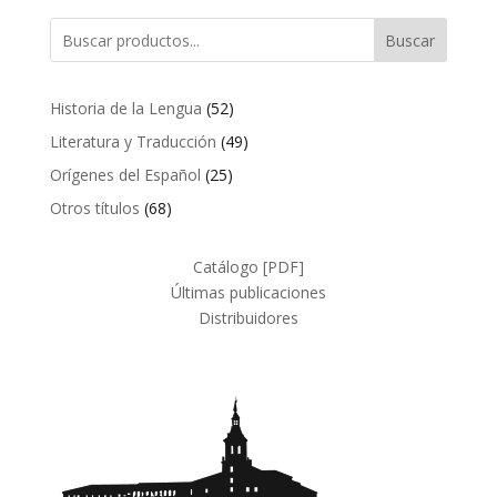
Buscar
52
Historia de la Lengua
52
productos
49
Literatura y Traducción
49
productos
25
Orígenes del Español
25
productos
68
Otros títulos
68
productos
Catálogo [PDF]
Últimas publicaciones
Distribuidores