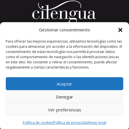
Gestionar consentimiento
Plaza del Convento, s/n
Para ofrecer las mejores experiencias, utilizamos tecnologías como las
26326 San Millán de la Cogolla
cookies para almacenar y/o acceder a la información del dispositivo. El
La Rioja. España.
consentimiento de estas tecnologías nos permitirá procesar datos
Teléfono: +34 941 373 389
como el comportamiento de navegación o las identificaciones únicas
en este sitio. No consentir o retirar el consentimiento, puede afectar
cilengua@cilengua.es
negativamente a ciertas características y funciones.
Aceptar
Denegar
Ver preferencias
aviso legal
|
política de privacidad
|
política de cookies
|
condiciones de compra
|
mapa del sitio
|
declaración de
Política de cookies
Política de privacidad
Aviso legal
accesibilidad