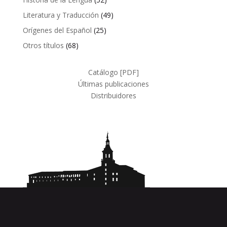
productos
49
Literatura y Traducción
49
productos
25
Orígenes del Español
25
productos
68
Otros títulos
68
productos
Catálogo [PDF]
Últimas publicaciones
Distribuidores