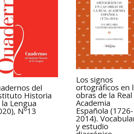
Los signos
ortográficos en 
adernos del
obras de la Real
stituto Historia
Academia
 la Lengua
Española (1726-
020), Nº13
2014). Vocabula
y estudio
diacrónico.