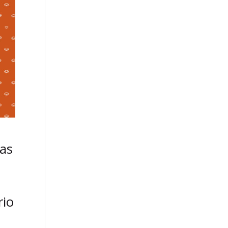
las
rio