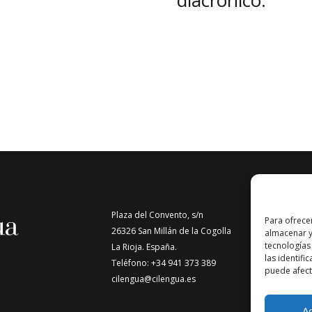
Plaza del Convento, s/n
Para ofrece
26326 San Millán de la Cogolla
almacenar y
tecnologías
La Rioja. España.
las identifi
Teléfono: +34 941 373 389
puede afecta
cilengua@cilengua.es
A