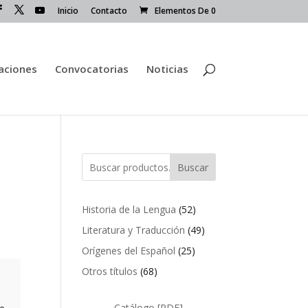
Inicio
Contacto
Elementos De 0
caciones
Convocatorias
Noticias
Buscar
52
Historia de la Lengua
52
productos
49
Literatura y Traducción
49
productos
25
Orígenes del Español
25
productos
68
Otros títulos
68
productos
Catálogo [PDF]