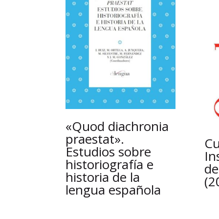
«Quod diachronia
praestat».
Cu
Estudios sobre
In
historiografía e
de
historia de la
(2
lengua española