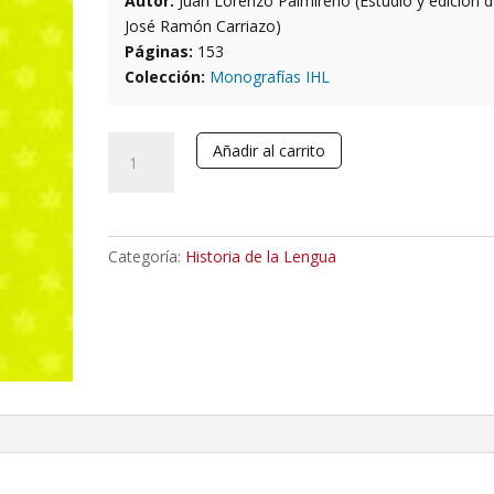
Autor:
Juan Lorenzo Palmireno (Estudio y edición 
José Ramón Carriazo)
Páginas:
153
Colección:
Monografías IHL
Lexicon
Añadir al carrito
nauticum
et
aquatile
cantidad
Categoría:
Historia de la Lengua