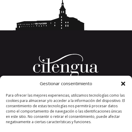
Gestionar consentimiento
Plaza del Convento, s/n
Para ofrecer las mejores experiencias, utilizamos tecnologías como las
26326 San Millán de la Cogolla
cookies para almacenar y/o acceder a la información del dispositivo. El
La Rioja. España.
consentimiento de estas tecnologías nos permitirá procesar datos
Teléfono: +34 941 373 389
como el comportamiento de navegación o las identificaciones únicas
en este sitio. No consentir o retirar el consentimiento, puede afectar
cilengua@cilengua.es
negativamente a ciertas características y funciones.