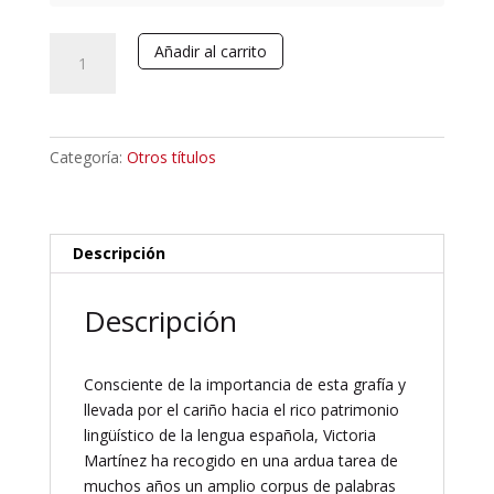
La
Añadir al carrito
virgulilla.
Homenaje
a
la
Categoría:
Otros títulos
letra
Ñ
cantidad
Descripción
Descripción
Consciente de la importancia de esta grafía y
llevada por el cariño hacia el rico patrimonio
lingüístico de la lengua española, Victoria
Martínez ha recogido en una ardua tarea de
muchos años un amplio corpus de palabras