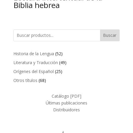
Biblia hebrea
Buscar
52
Historia de la Lengua
52
productos
49
Literatura y Traducción
49
productos
25
Orígenes del Español
25
productos
68
Otros títulos
68
productos
Catálogo [PDF]
Últimas publicaciones
Distribuidores