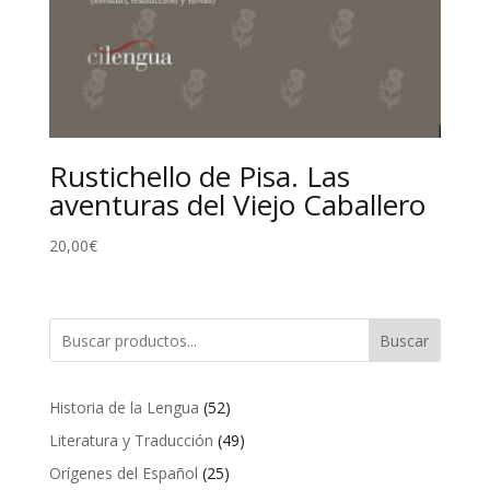
Rustichello de Pisa. Las
aventuras del Viejo Caballero
20,00
€
Buscar
52
Historia de la Lengua
52
productos
49
Literatura y Traducción
49
productos
25
Orígenes del Español
25