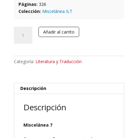
Páginas:
326
Colección:
Miscelánea ILT
La
Añadir al carrito
traducción
en
Europa
durante
Categoría:
Literatura y Traducción
la
Edad
Media
cantidad
Descripción
Descripción
Miscelánea 7