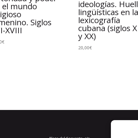
ideologías. Huel
 el mundo
lingüísticas en l
ligioso
lexicografía
menino. Siglos
cubana (siglos X
I-XVIII
y XX)
0
€
20,00
€