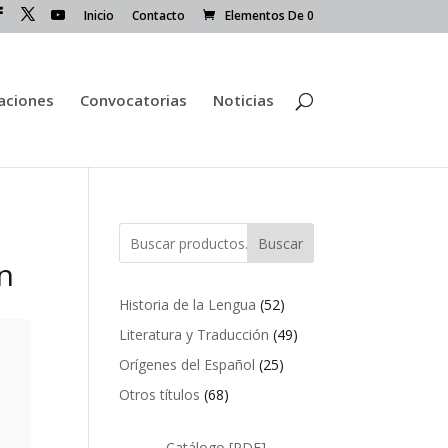
Inicio
Contacto
Elementos De 0
caciones
Convocatorias
Noticias
Buscar
n
52
Historia de la Lengua
52
productos
49
Literatura y Traducción
49
productos
25
Orígenes del Español
25
productos
68
Otros títulos
68
productos
Catálogo [PDF]