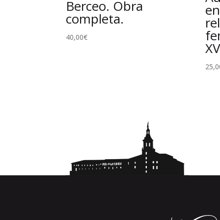
Berceo. Obra
en
completa.
re
fe
40,00
€
XV
25,0