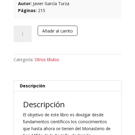
Autor:
Javier García Turza
Páginas:
215
El
Añadir al carrito
Monasterio
de
San
Millán
Categoría:
Otros títulos
de
la
Cogolla.
Una
Descripción
historia
de
Descripción
santos,
copistas,
El objetivo de este libro es divulgar desde
canteros
fundamentos científicos los conocimientos
y
que hasta ahora se tienen del Monasterio de
monjes