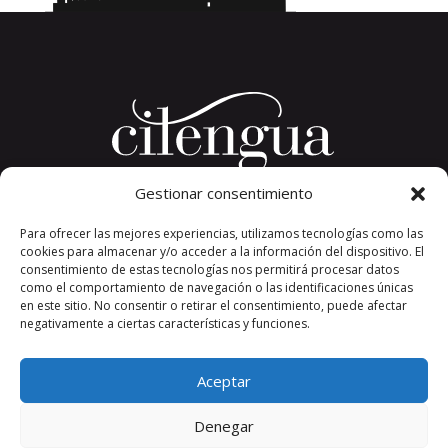
Gestionar consentimiento
Plaza del Convento, s/n
Para ofrecer las mejores experiencias, utilizamos tecnologías como las
26326 San Millán de la Cogolla
cookies para almacenar y/o acceder a la información del dispositivo. El
La Rioja. España.
consentimiento de estas tecnologías nos permitirá procesar datos
Teléfono: +34 941 373 389
como el comportamiento de navegación o las identificaciones únicas
en este sitio. No consentir o retirar el consentimiento, puede afectar
cilengua@cilengua.es
negativamente a ciertas características y funciones.
Aceptar
Denegar