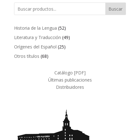
Buscar
52
Historia de la Lengua
52
productos
49
Literatura y Traducción
49
productos
25
Orígenes del Español
25
productos
68
Otros títulos
68
productos
Catálogo [PDF]
Últimas publicaciones
Distribuidores