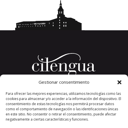
Gestionar consentimiento
Plaza del Convento, s/n
Para ofrecer las mejores experiencias, utilizamos tecnologías como las
26326 San Millán de la Cogolla
cookies para almacenar y/o acceder a la información del dispositivo. El
La Rioja. España.
consentimiento de estas tecnologías nos permitirá procesar datos
Teléfono: +34 941 373 389
como el comportamiento de navegación o las identificaciones únicas
en este sitio. No consentir o retirar el consentimiento, puede afectar
cilengua@cilengua.es
negativamente a ciertas características y funciones.