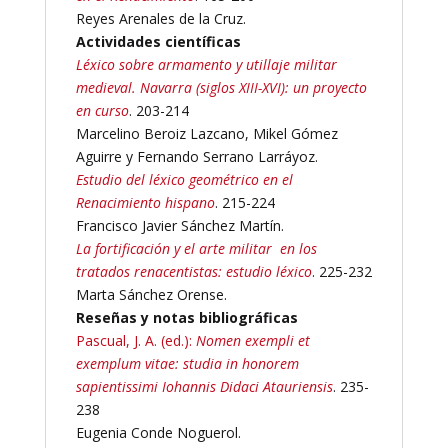
Reyes Arenales de la Cruz.
Actividades científicas
Léxico sobre armamento y utillaje militar
medieval. Navarra (siglos XIII-XVI): un proyecto
en curso
. 203-214
Marcelino Beroiz Lazcano, Mikel Gómez
Aguirre y Fernando Serrano Larráyoz.
Estudio del léxico geométrico en el
Renacimiento hispano
. 215-224
Francisco Javier Sánchez Martín.
La fortificación y el arte militar en los
tratados renacentistas: estudio léxico
. 225-232
Marta Sánchez Orense.
Reseñas y notas bibliográficas
Pascual, J. A. (ed.):
Nomen exempli et
exemplum vitae: studia in honorem
sapientissimi Iohannis Didaci Atauriensis
. 235-
238
Eugenia Conde Noguerol.