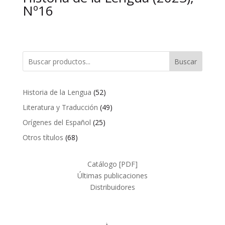
Nº16
Buscar
52
Historia de la Lengua
52
productos
49
Literatura y Traducción
49
productos
25
Orígenes del Español
25
productos
68
Otros títulos
68
productos
Catálogo [PDF]
Últimas publicaciones
Distribuidores