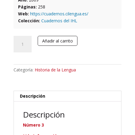
Páginas:
258
Web:
https://cuadernos.cilengua.es/
Colección:
Cuadernos del IHL
Cuadernos
Añadir al carrito
del
Instituto
Historia
de
Categoría:
Historia de la Lengua
la
Lengua
(2009),
Nº3
Descripción
cantidad
Descripción
Número 3