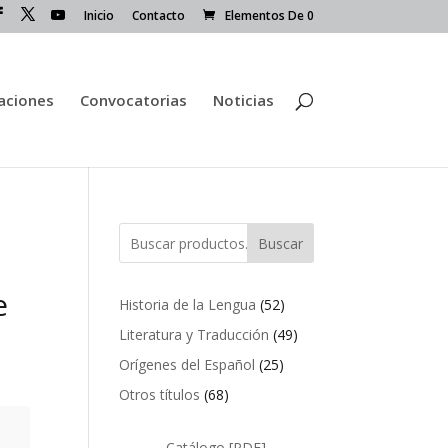
Inicio
Contacto
Elementos De 0
caciones
Convocatorias
Noticias
Buscar
e
52
Historia de la Lengua
52
productos
49
Literatura y Traducción
49
productos
25
Orígenes del Español
25
productos
68
Otros títulos
68
productos
Catálogo [PDF]