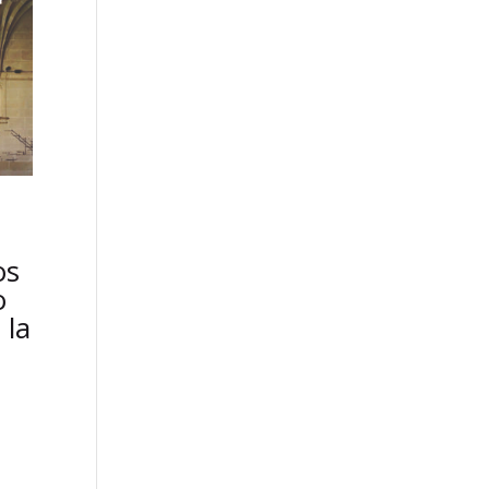
os
o
 la
o