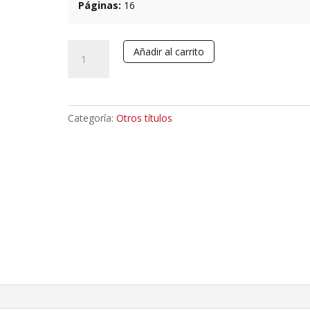
Páginas:
16
Cantar
Añadir al carrito
del
Cid.
VIII
Centenario
Categoría:
Otros títulos
del
Códice
de
Per
Abat
(1207-
2007)
cantidad