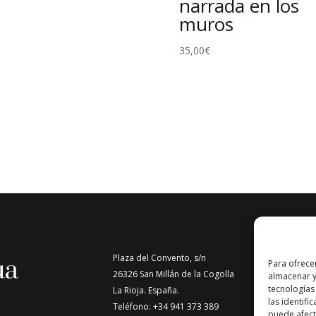
narrada en los
muros
35,00
€
Plaza del Convento, s/n
Para ofrece
26326 San Millán de la Cogolla
almacenar y
tecnologías
La Rioja. España.
las identifi
Teléfono: +34 941 373 389
puede afecta