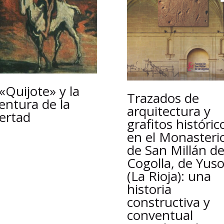
 «Quijote» y la
Trazados de
entura de la
arquitectura y
bertad
grafitos históric
en el Monasteri
de San Millán de
Cogolla, de Yus
(La Rioja): una
historia
constructiva y
conventual