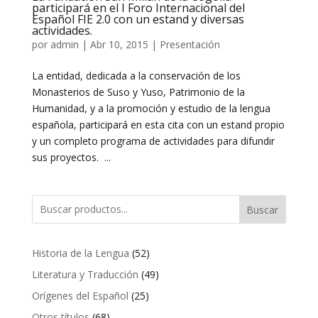
participará en el I Foro Internacional del
Español FIE 2.0 con un estand y diversas
actividades.
por
admin
|
Abr 10, 2015
|
Presentación
La entidad, dedicada a la conservación de los
Monasterios de Suso y Yuso, Patrimonio de la
Humanidad, y a la promoción y estudio de la lengua
española, participará en esta cita con un estand propio
y un completo programa de actividades para difundir
sus proyectos. ...
Buscar
52
Historia de la Lengua
52
productos
49
Literatura y Traducción
49
productos
25
Orígenes del Español
25
productos
68
Otros títulos
68