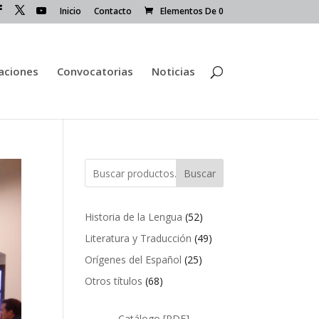
Inicio
Contacto
Elementos De 0
caciones
Convocatorias
Noticias
Buscar
52
Historia de la Lengua
52
productos
49
Literatura y Traducción
49
productos
25
Orígenes del Español
25
productos
68
Otros títulos
68
productos
Catálogo [PDF]