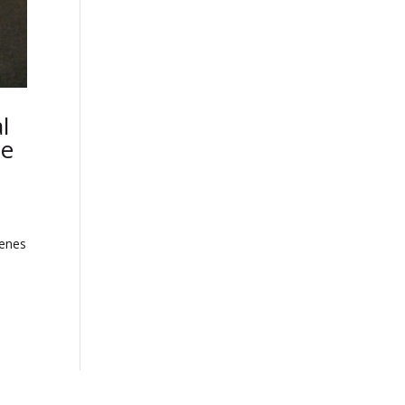
l
de
genes