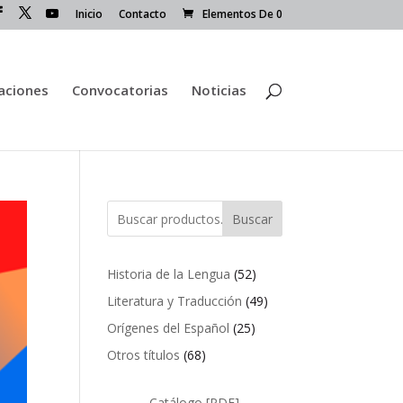
Inicio
Contacto
Elementos De 0
caciones
Convocatorias
Noticias
Buscar
52
Historia de la Lengua
52
productos
49
Literatura y Traducción
49
productos
25
Orígenes del Español
25
productos
68
Otros títulos
68
productos
Catálogo [PDF]