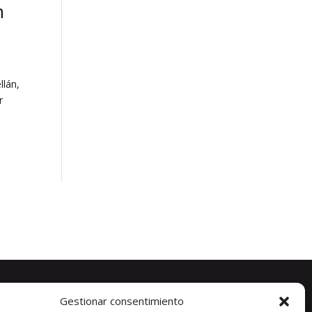
n
llán,
r
Gestionar consentimiento