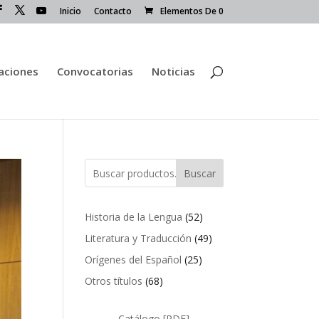
Inicio
Contacto
Elementos De 0
caciones
Convocatorias
Noticias
Buscar
52
Historia de la Lengua
52
productos
49
Literatura y Traducción
49
productos
25
Orígenes del Español
25
productos
68
Otros títulos
68
productos
Catálogo [PDF]