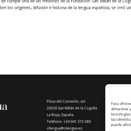
 de cumplir una de las misiones de la Fundación San Millán de la Cogo
obre los orígenes, difusión e historia de la lengua española, se creó u
Plaza del Convento, s/n
Para ofrece
26326 San Millán de la Cogolla
almacenar y
tecnologías
La Rioja. España.
las identifi
Teléfono: +34 941 373 389
puede afecta
cilengua@cilengua.es