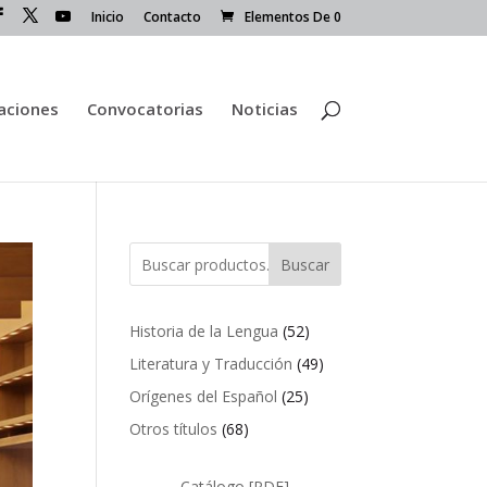
Inicio
Contacto
Elementos De 0
caciones
Convocatorias
Noticias
Buscar
52
Historia de la Lengua
52
productos
49
Literatura y Traducción
49
productos
25
Orígenes del Español
25
productos
68
Otros títulos
68
productos
Catálogo [PDF]