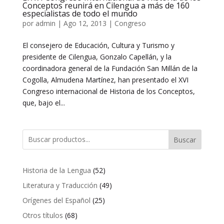
Conceptos reunirá en Cilengua a más de 160
especialistas de todo el mundo
por
admin
|
Ago 12, 2013
|
Congreso
El consejero de Educación, Cultura y Turismo y
presidente de Cilengua, Gonzalo Capellán, y la
coordinadora general de la Fundación San Millán de la
Cogolla, Almudena Martínez, han presentado el XVI
Congreso internacional de Historia de los Conceptos,
que, bajo el...
Buscar
52
Historia de la Lengua
52
productos
49
Literatura y Traducción
49
productos
25
Orígenes del Español
25
productos
68
Otros títulos
68