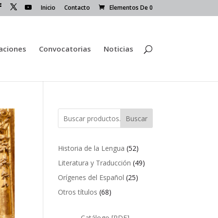
Inicio
Contacto
Elementos De 0
caciones
Convocatorias
Noticias
Buscar
52
Historia de la Lengua
52
productos
49
Literatura y Traducción
49
productos
25
Orígenes del Español
25
productos
68
Otros títulos
68
productos
Catálogo [PDF]