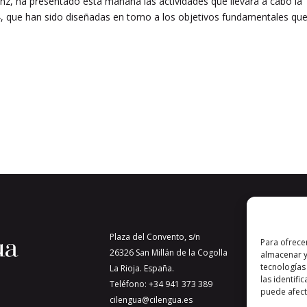
anz, ha presentado esta mañana las actividades que llevará a cabo la
4, que han sido diseñadas en torno a los objetivos fundamentales qu
Plaza del Convento, s/n
Para ofrece
26326 San Millán de la Cogolla
almacenar y
tecnologías
La Rioja. España.
las identifi
Teléfono: +34 941 373 389
puede afecta
cilengua@cilengua.es