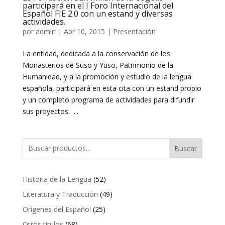
participará en el I Foro Internacional del
Español FIE 2.0 con un estand y diversas
actividades.
por
admin
|
Abr 10, 2015
|
Presentación
La entidad, dedicada a la conservación de los
Monasterios de Suso y Yuso, Patrimonio de la
Humanidad, y a la promoción y estudio de la lengua
española, participará en esta cita con un estand propio
y un completo programa de actividades para difundir
sus proyectos. ...
Buscar
52
Historia de la Lengua
52
productos
49
Literatura y Traducción
49
productos
25
Orígenes del Español
25
productos
68
Otros títulos
68