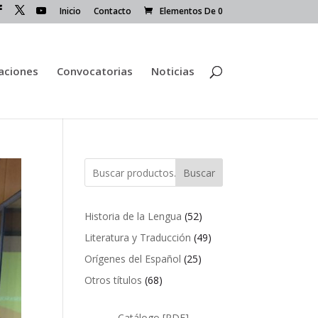
Inicio
Contacto
Elementos De 0
caciones
Convocatorias
Noticias
Buscar
52
Historia de la Lengua
52
productos
49
Literatura y Traducción
49
productos
25
Orígenes del Español
25
productos
68
Otros títulos
68
productos
Catálogo [PDF]