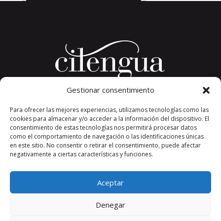
Gestionar consentimiento
Plaza del Convento, s/n
Para ofrecer las mejores experiencias, utilizamos tecnologías como las
26326 San Millán de la Cogolla
cookies para almacenar y/o acceder a la información del dispositivo. El
La Rioja. España.
consentimiento de estas tecnologías nos permitirá procesar datos
Teléfono: +34 941 373 389
como el comportamiento de navegación o las identificaciones únicas
en este sitio. No consentir o retirar el consentimiento, puede afectar
cilengua@cilengua.es
negativamente a ciertas características y funciones.
Aceptar
Denegar