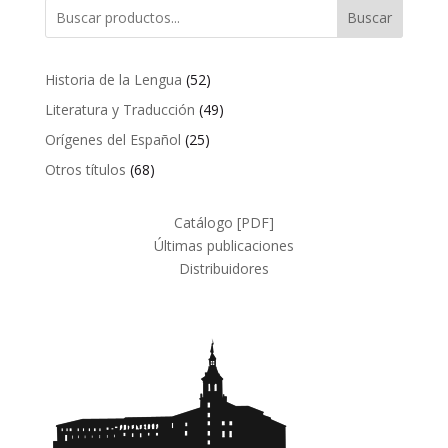
Buscar
52
Historia de la Lengua
52
productos
49
Literatura y Traducción
49
productos
25
Orígenes del Español
25
productos
68
Otros títulos
68
productos
Catálogo [PDF]
Últimas publicaciones
Distribuidores