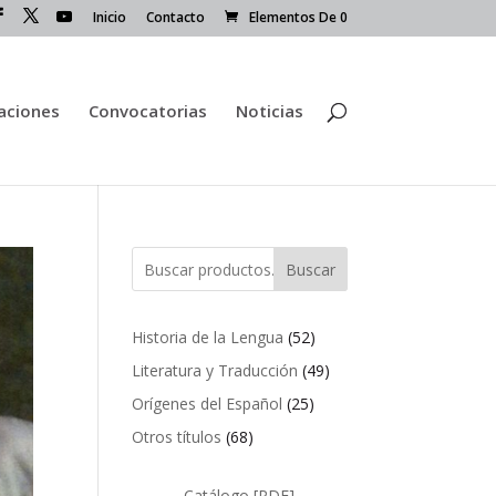
Inicio
Contacto
Elementos De 0
caciones
Convocatorias
Noticias
Buscar
52
Historia de la Lengua
52
productos
49
Literatura y Traducción
49
productos
25
Orígenes del Español
25
productos
68
Otros títulos
68
productos
Catálogo [PDF]