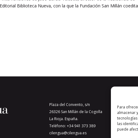
Editorial Biblioteca Nueva, con la que la Fundación San Millán coedita
Plaza del Convento, s/n
Para ofrece
26326 San Millán de la Cogolla
almacenar y
tecnologías
La Rioja. España.
las identifi
Teléfono: +34 941 373 389
puede afecta
cilengua@cilengua.es