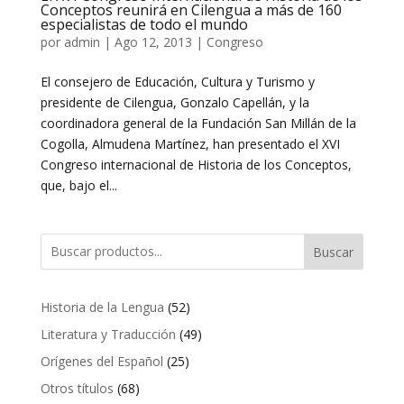
Conceptos reunirá en Cilengua a más de 160
especialistas de todo el mundo
por
admin
|
Ago 12, 2013
|
Congreso
El consejero de Educación, Cultura y Turismo y
presidente de Cilengua, Gonzalo Capellán, y la
coordinadora general de la Fundación San Millán de la
Cogolla, Almudena Martínez, han presentado el XVI
Congreso internacional de Historia de los Conceptos,
que, bajo el...
Buscar
52
Historia de la Lengua
52
productos
49
Literatura y Traducción
49
productos
25
Orígenes del Español
25
productos
68
Otros títulos
68