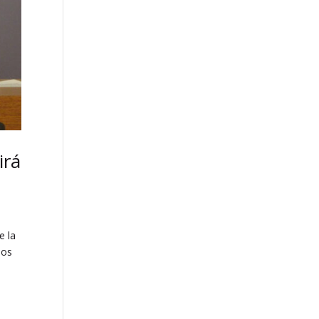
irá
e la
los