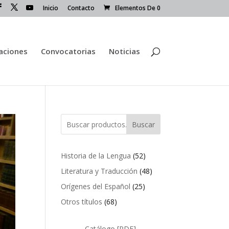
Inicio
Contacto
Elementos De 0
caciones
Convocatorias
Noticias
Buscar
52
Historia de la Lengua
52
productos
48
Literatura y Traducción
48
productos
25
Orígenes del Español
25
productos
68
Otros títulos
68
productos
Catálogo [PDF]