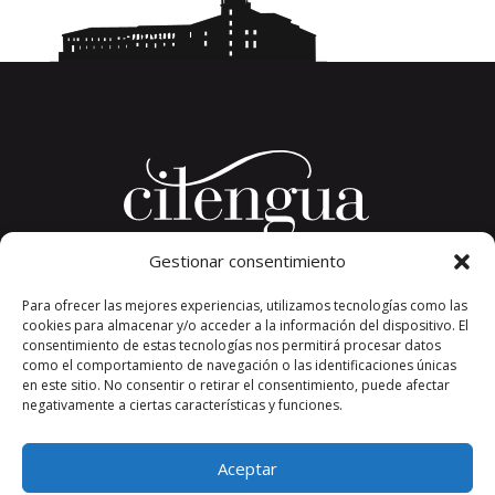
Gestionar consentimiento
Plaza del Convento, s/n
Para ofrecer las mejores experiencias, utilizamos tecnologías como las
26326 San Millán de la Cogolla
cookies para almacenar y/o acceder a la información del dispositivo. El
La Rioja. España.
consentimiento de estas tecnologías nos permitirá procesar datos
Teléfono: +34 941 373 389
como el comportamiento de navegación o las identificaciones únicas
en este sitio. No consentir o retirar el consentimiento, puede afectar
cilengua@cilengua.es
negativamente a ciertas características y funciones.
Aceptar