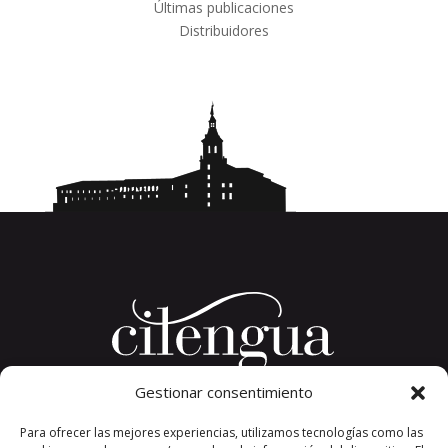
Últimas publicaciones
Distribuidores
Gestionar consentimiento
Plaza del Convento, s/n
Para ofrecer las mejores experiencias, utilizamos tecnologías como las
26326 San Millán de la Cogolla