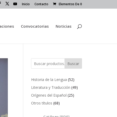
Inicio
Contacto
Elementos De 0
caciones
Convocatorias
Noticias
Buscar
52
Historia de la Lengua
52
productos
49
Literatura y Traducción
49
productos
25
Orígenes del Español
25
productos
68
Otros títulos
68
productos
Catálogo [PDF]