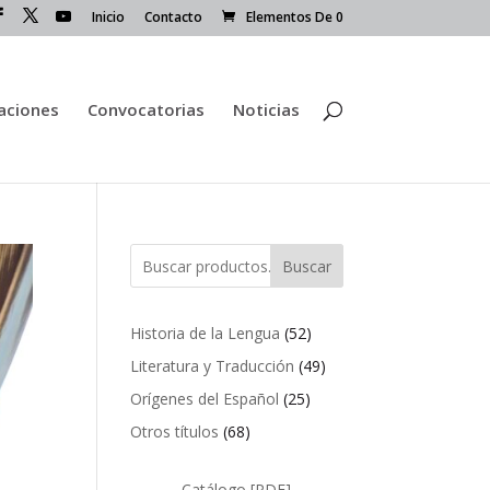
Inicio
Contacto
Elementos De 0
caciones
Convocatorias
Noticias
Buscar
52
Historia de la Lengua
52
productos
49
Literatura y Traducción
49
productos
25
Orígenes del Español
25
productos
68
Otros títulos
68
productos
Catálogo [PDF]