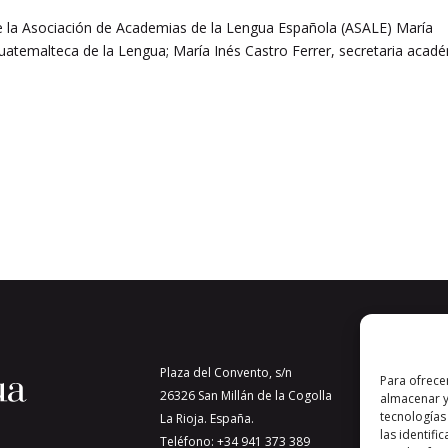
 la Asociación de Academias de la Lengua Española (ASALE) María
atemalteca de la Lengua; María Inés Castro Ferrer, secretaria acad
Plaza del Convento, s/n
Para ofrece
26326 San Millán de la Cogolla
almacenar y
tecnologías
La Rioja. España.
las identifi
Teléfono: +34 941 373 389