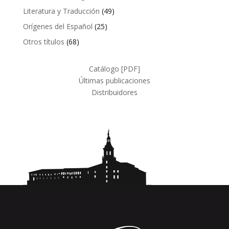
productos
49
Literatura y Traducción
49
productos
25
Orígenes del Español
25
productos
68
Otros títulos
68
productos
Catálogo [PDF]
Últimas publicaciones
Distribuidores