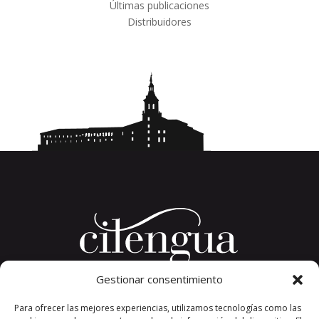
Últimas publicaciones
Distribuidores
Gestionar consentimiento
Plaza del Convento, s/n
Para ofrecer las mejores experiencias, utilizamos tecnologías como las
26326 San Millán de la Cogolla