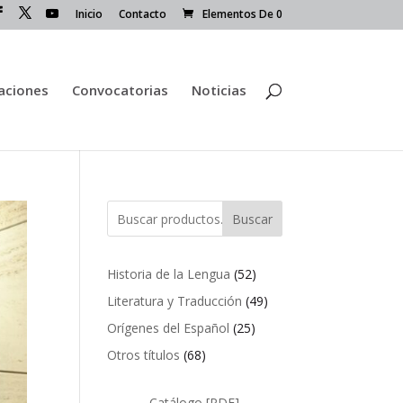
Inicio
Contacto
Elementos De 0
caciones
Convocatorias
Noticias
Buscar
52
Historia de la Lengua
52
productos
49
Literatura y Traducción
49
productos
25
Orígenes del Español
25
productos
68
Otros títulos
68
productos
Catálogo [PDF]