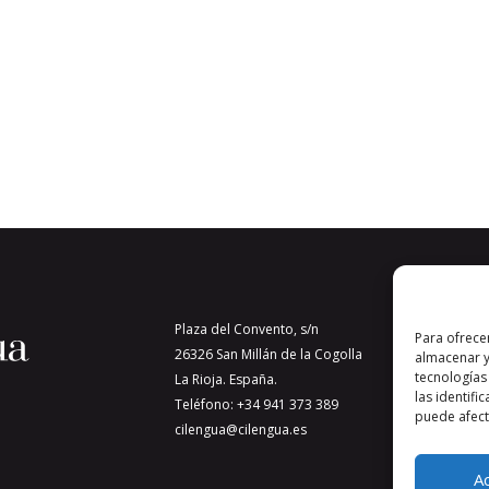
Plaza del Convento, s/n
Para ofrece
26326 San Millán de la Cogolla
almacenar y
tecnologías
La Rioja. España.
las identifi
Teléfono: +34 941 373 389
puede afecta
cilengua@cilengua.es
A