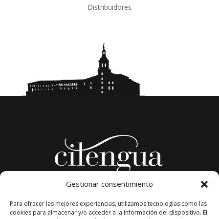
Distribuidores
Gestionar consentimiento
Plaza del Convento, s/n
Para ofrecer las mejores experiencias, utilizamos tecnologías como las
26326 San Millán de la Cogolla
cookies para almacenar y/o acceder a la información del dispositivo. El
La Rioja. España.